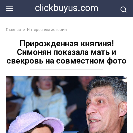
Перейти
clickbuyus.com
к
контенту
Главная
»
Интересные истории
Прирожденная княгиня!
Симонян показала мать и
свекровь на совместном фото