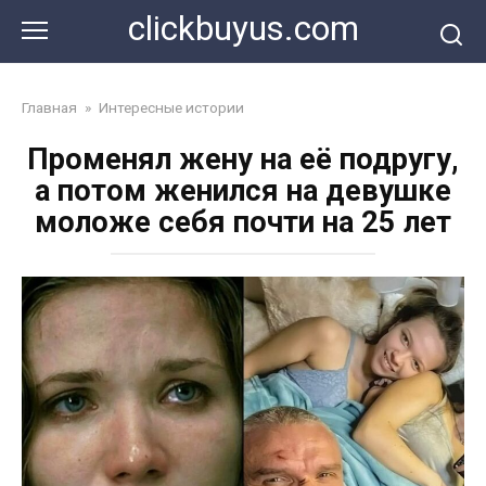
Перейти
clickbuyus.com
к
контенту
Главная
»
Интересные истории
Променял жену на её подругу,
а потом женился на девушке
моложе себя почти на 25 лет