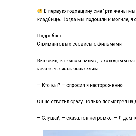
В первую годовщину сме1рти жены мы с
кладбище.
Когда
мы
подошли
к
могиле,
я
Подробнее
Стриминговые сервисы с фильмами
Высокий,
в
тёмном
пальто,
с
холодным
вз
казалось очень знакомым.
—
Кто
вы? —
спросил
я
настороженно.
Он
не
ответил
сразу.
Только
посмотрел
на
—
Слушай, —
сказал
он
негромко. —
Я
дам