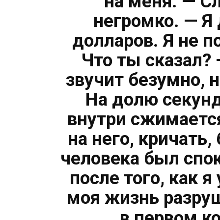
на меня. — С
негромко. — Я
долларов. Я не 
Что ты сказал? 
звучит безумно, н
На долю секунд
внутри сжимается
на него, кричать,
человека был спок
после того, как 
моя жизнь разру
в первом к