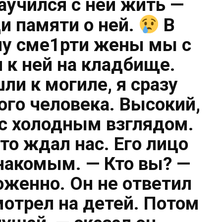
научился с ней жить —
ди памяти о ней.
В
у сме1рти жены мы с
 к ней на кладбище.
ли к могиле, я сразу
ого человека. Высокий,
 с холодным взглядом.
дто ждал нас. Его лицо
знакомым. — Кто вы? —
оженно. Он не ответил
мотрел на детей. Потом