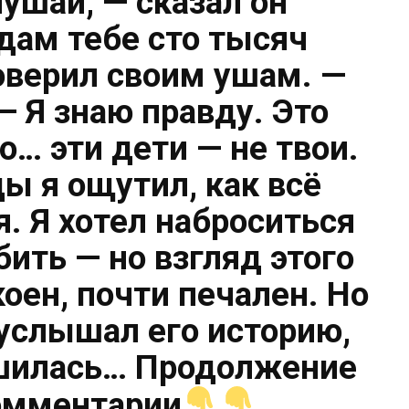
лушай, — сказал он
 дам тебе сто тысяч
поверил своим ушам. —
— Я знаю правду. Это
о… эти дети — не твои.
ы я ощутил, как всё
. Я хотел наброситься
 бить — но взгляд этого
оен, почти печален. Но
я услышал его историю,
шилась… Продолжение
омментарии