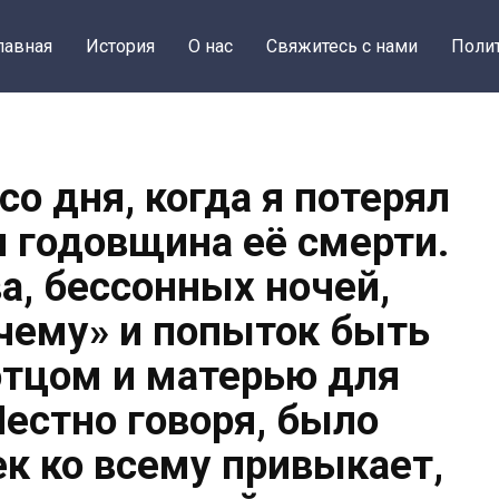
лавная
История
О нас
Свяжитесь с нами
Поли
со дня, когда я потерял
я годовщина её смерти.
а, бессонных ночей,
чему» и попыток быть
тцом и матерью для
Честно говоря, было
ек ко всему привыкает,