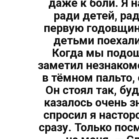
даже к боли. Я 
ради детей, ра
первую годовщин
детьми поехали
Когда мы подош
заметил незнаком
в тёмном пальто,
Он стоял так, бу
казалось очень 
спросил я настор
сразу. Только пос