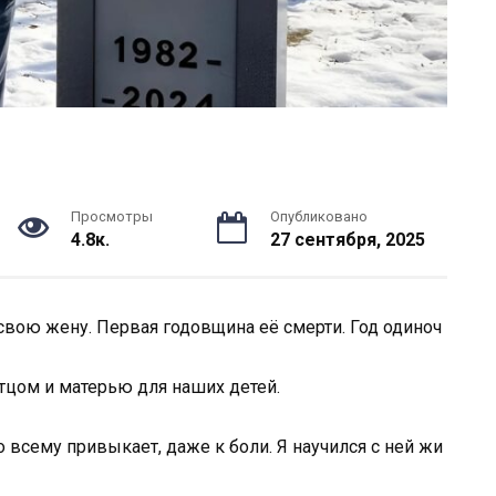
Просмотры
Опубликовано
4.8к.
27 сентября, 2025
свою
жену.
Первая
годовщина
её
смерти.
Год
одиноч
тцом
и
матерью
для
наших
детей.
о
всему
привыкает,
даже
к
боли.
Я
научился
с
ней
жи