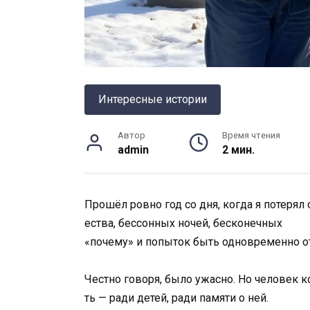
Интересные истории
Автор
Время чтения
admin
2 мин.
Прошёл
ровно
год
со
дня,
когда
я
потерял
ества,
бессонных
ночей,
бесконечных
«
почему»
и
попыток
быть
одновременно
о
Честно
говоря,
было
ужасно.
Но
человек
к
ть —
ради
детей,
ради
памяти
о
ней.