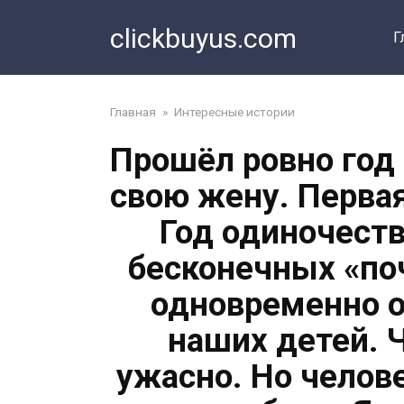
Перейти
clickbuyus.com
к
Г
контенту
Главная
»
Интересные истории
Прошёл ровно год 
свою жену. Перва
Год одиночеств
бесконечных «по
одновременно о
наших детей. 
ужасно. Но челов