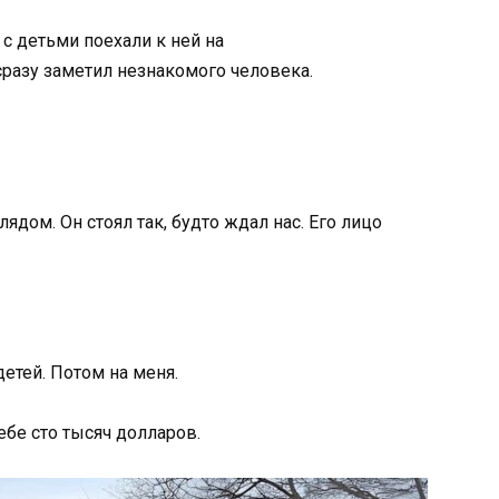
 детьми поехали к ней на
сразу
заметил
незнакомого человека.
глядом.
Он
стоял
так,
будто
ждал
нас. Его лицо
детей.
Потом
на
меня.
тебе
сто
тысяч
долларов.