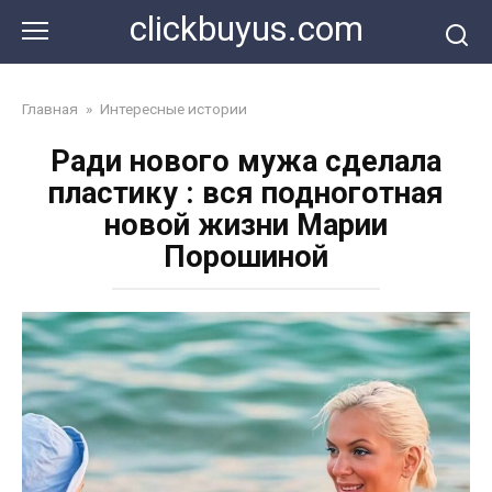
Перейти
clickbuyus.com
к
контенту
Главная
»
Интересные истории
Ради нового мужа сделала
пластику : вся подноготная
новой жизни Марии
Порошиной