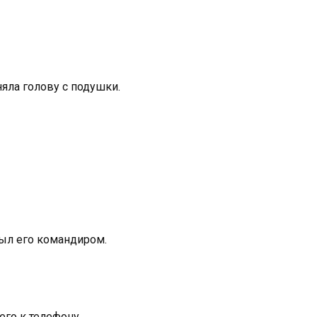
яла голову с подушки.
был его командиром.
его к телефону.