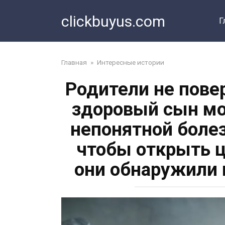
Перейти
clickbuyus.com
к
Г
контенту
Главная
»
Интересные истории
Родители не пове
здоровый сын мо
непонятной болез
чтобы открыть ц
они обнаружили 