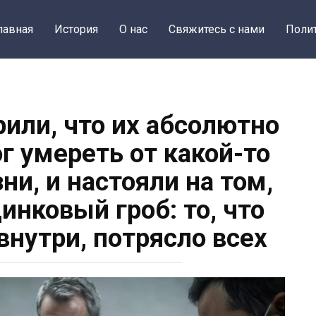
лавная
История
О нас
Свяжитесь с нами
Поли
рили, что их абсолютно
г умереть от какой-то
ни, и настояли на том,
инковый гроб: то, что
внутри, потрясло всех