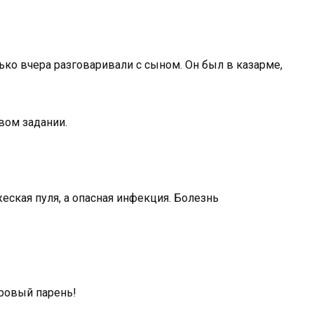
лько вчера разговаривали с сыном. Он был в казарме,
евом задании.
еская пуля, а опасная инфекция. Болезнь
ровый парень!