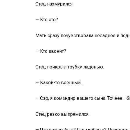
Отец нахмурился.
— Кто это?
Мать сразу почувствовала неладное и подн
— Кто звонит?
Отец прикрыл трубку ладонью.
— Какой-то военный…
— Сэр, я командир вашего сына. Точнее… 
Отец резко выпрямился.
— Что значит был? Где мой сын? Позовите 