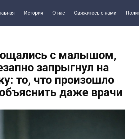
лавная
История
О нас
Свяжитесь с нами
Поли
рощались с малышом,
незапно запрыгнул на
у: то, что произошло
 объяснить даже врачи