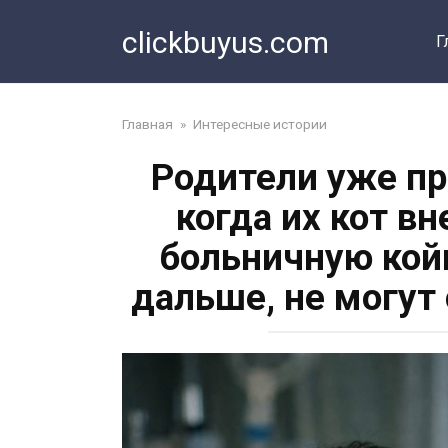
Перейти
clickbuyus.com
к
Г
контенту
Главная
»
Интересные истории
Родители уже п
когда их кот в
больничную койк
дальше, не могут