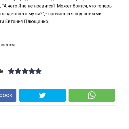
“А чего Яне не нравится? Может боится, что теперь
молодевшего мужа?”,- прочитала я под новыми
ти Евгения Плющенко.
постом.
le
book