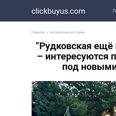
Перейти
clickbuyus.com
к
Г
контенту
Главная
»
Интересные истории
“Рудковская ещё 
– интересуются 
под новыми