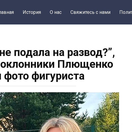
лавная
История
О нас
Свяжитесь с нами
Поли
не подала на развод?”,
поклонники Плющенко
 фото фигуриста