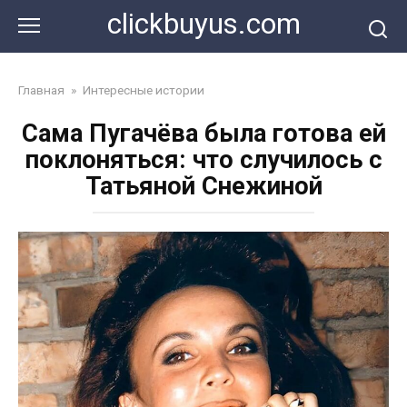
Перейти
clickbuyus.com
к
контенту
Главная
»
Интересные истории
Сама Пугачёва была готова ей
поклоняться: что случилось с
Татьяной Снежиной