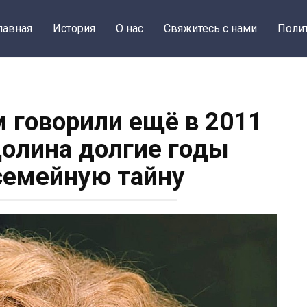
лавная
История
О нас
Свяжитесь с нами
Поли
м говорили ещё в 2011
Долина долгие годы
семейную тайну