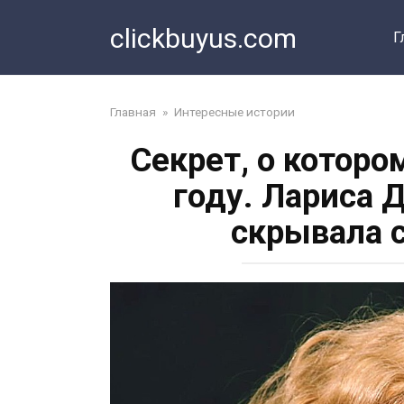
Перейти
clickbuyus.com
к
Г
контенту
Главная
»
Интересные истории
Секрет, о которо
году. Лариса 
скрывала 