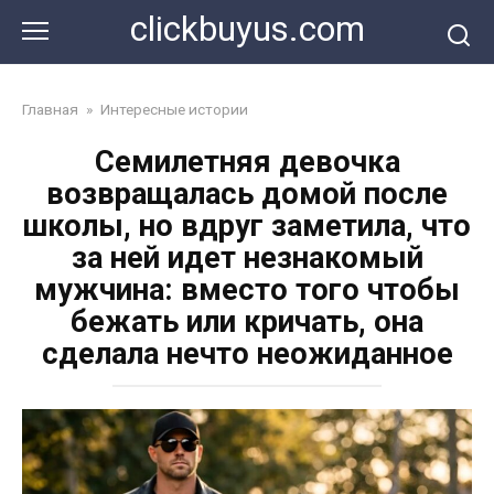
Перейти
clickbuyus.com
к
контенту
Главная
»
Интересные истории
Семилетняя девочка
возвращалась домой после
школы, но вдруг заметила, что
за ней идет незнакомый
мужчина: вместо того чтобы
бежать или кричать, она
сделала нечто неожиданное