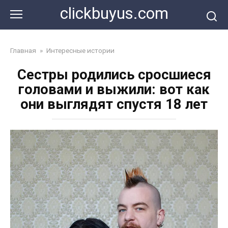
Перейти
clickbuyus.com
к
контенту
Главная
»
Интересные истории
Сестры родились сросшиеся
головами и выжили: вот как
они выглядят спустя 18 лет