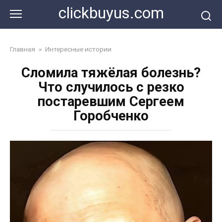
Перейти
clickbuyus.com
к
контенту
Главная
»
Интересные истории
Сломила тяжёлая болезнь?
Что случилось с резко
постаревшим Сергеем
Горобченко