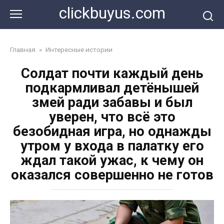
Перейти
clickbuyus.com
к
контенту
Главная
»
Интересные истории
Солдат почти каждый день
подкармливал детёнышей
змей ради забавы и был
уверен, что всё это
безобидная игра, но однажды
утром у входа в палатку его
ждал такой ужас, к чему он
оказался совершенно не готов