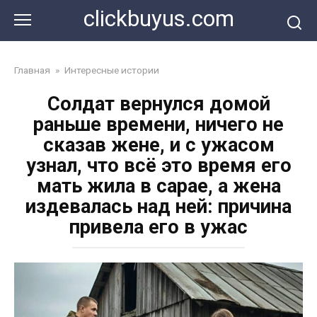
Перейти
clickbuyus.com
к
контенту
Главная
»
Интересные истории
Солдат вернулся домой
раньше времени, ничего не
сказав жене, и с ужасом
узнал, что всё это время его
мать жила в сарае, а жена
издевалась над ней: причина
привела его в ужас