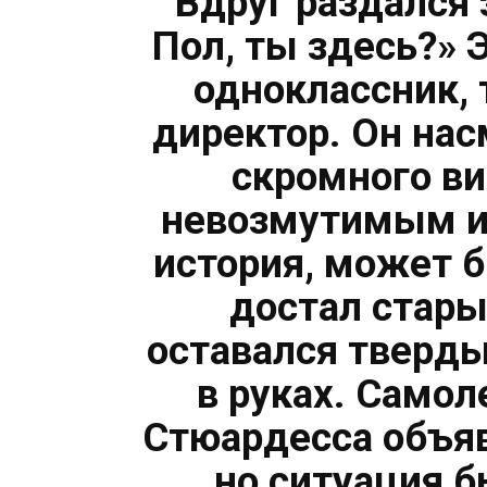
Вдруг раздался 
Пол, ты здесь?»
одноклассник,
директор. Он нас
скромного ви
невозмутимым и 
история, может 
достал стары
оставался тверды
в руках. Самол
Стюардесса объяв
но ситуация 