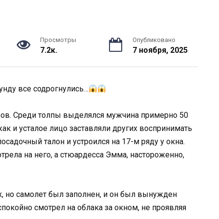
Просмотры
Опубликовано
7.2к.
7 ноября, 2025
кунду все содрогнулись…
ров. Среди толпы выделялся мужчина примерно 50
жак и усталое лицо заставляли других воспринимать
осадочный талон и устроился на 17-м ряду у окна.
рела на него, а стюардесса Эмма, настороженно,
х, но самолет был заполнен, и он был вынужден
спокойно смотрел на облака за окном, не проявляя