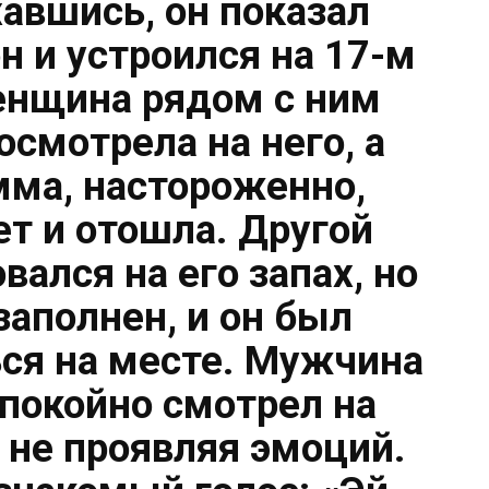
авшись, он показал
н и устроился на 17-м
Женщина рядом с ним
осмотрела на него, а
ма, настороженно,
ет и отошла. Другой
ался на его запах, но
заполнен, и он был
ся на месте. Мужчина
спокойно смотрел на
, не проявляя эмоций.