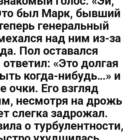
знакомый голос: «Эй,
 Это был Марк, бывший
 теперь генеральный
мехался над ним из-за
да. Пол оставался
ответил: «Это долгая
быть когда-нибудь…» и
е очки. Его взгляд
м, несмотря на дрожь
ет слегка задрожал.
ила о турбулентности,
быстро ухудшилась.