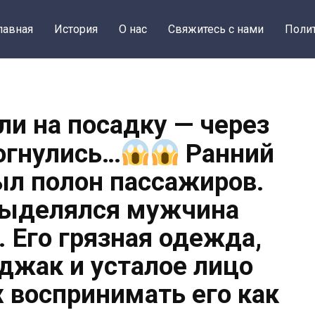
лавная
История
О нас
Свяжитесь с нами
Поли
ли на посадку — через
огнулись…
Ранний
ыл полон пассажиров.
выделялся мужчина
. Его грязная одежда,
жак и усталое лицо
х воспринимать его как