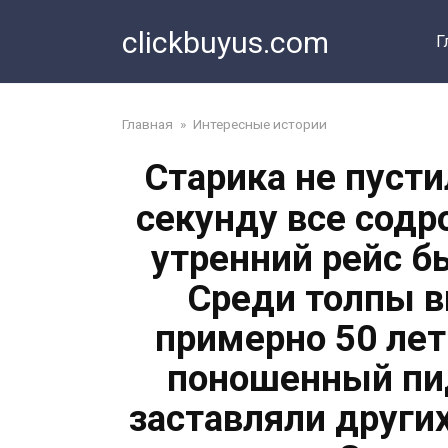
Перейти
clickbuyus.com
к
Г
контенту
Главная
»
Интересные истории
Старика не пусти
секунду все содр
утренний рейс б
Среди толпы 
примерно 50 лет
поношенный пид
заставляли други