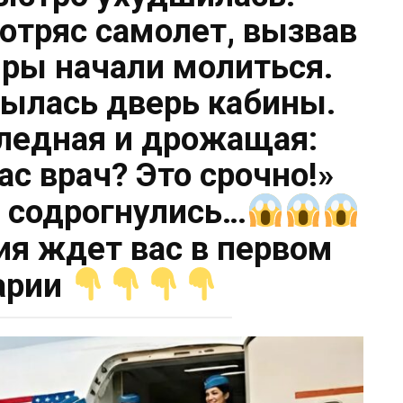
отряс самолет, вызвав
ры начали молиться.
рылась дверь кабины.
ледная и дрожащая:
ас врач? Это срочно!»
е содрогнулись…
ия ждет вас в первом
арии