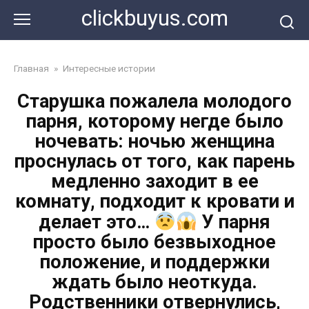
Перейти
clickbuyus.com
к
контенту
Главная
»
Интересные истории
Старушка пожалела молодого
парня, которому негде было
ночевать: ночью женщина
проснулась от того, как парень
медленно заходит в ее
комнату, подходит к кровати и
делает это…
У парня
просто было безвыходное
положение, и поддержки
ждать было неоткуда.
Родственники отвернулись,