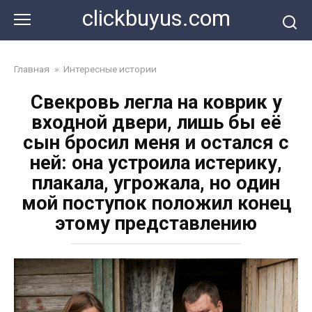
Перейти
clickbuyus.com
к
контенту
Главная
»
Интересные истории
Свекровь легла на коврик у
входной двери, лишь бы её
сын бросил меня и остался с
ней: она устроила истерику,
плакала, угрожала, но один
мой поступок положил конец
этому представлению