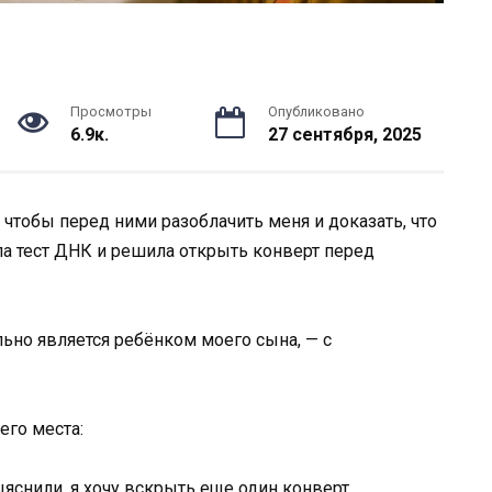
Просмотры
Опубликовано
6.9к.
27 сентября, 2025
чтобы перед ними разоблачить меня и доказать, что
ала тест ДНК и решила открыть конверт перед
льно является ребёнком моего сына, — с
его места:
яснили, я хочу вскрыть еще один конверт.