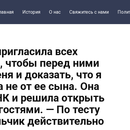
лавная
История
О нас
Свяжитесь с нами
Поли
пригласила всех
, чтобы перед ними
ня и доказать, что я
 не от ее сына. Она
НК и решила открыть
гостями. — По тесту
ьчик действительно