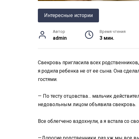
Интересные истории
Автор
Время чтения
admin
3 мин.
Свекровь пригласила всех родственников, 
я родила ребенка не от ее сына. Она сдел
гостями.
— По тесту отцовства… мальчик действите
недовольным лицом объявила свекровь.
Все облегчено вздохнули, а я встала со сво
—Дорогие родственники, раз уж мы все вы