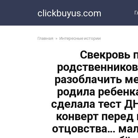
Перейти
clickbuyus.com
к
Г
контенту
Главная
»
Интересные истории
Свекровь 
родственников
разоблачить ме
родила ребенка
сделала тест Д
конверт перед 
отцовства… мал