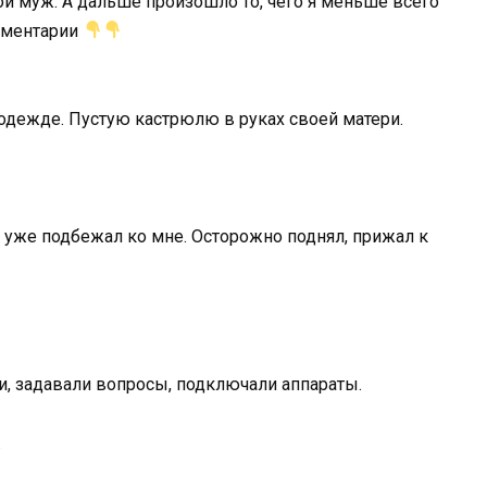
й муж. А дальше произошло то, чего я меньше всего
мментарии
 одежде. Пустую кастрюлю в руках своей матери.
н уже подбежал ко мне. Осторожно поднял, прижал к
ли, задавали вопросы, подключали аппараты.
.