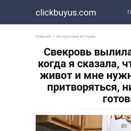
Перейти
clickbuyus.com
к
Г
контенту
Главная
»
Интересные истории
Свекровь вылила
когда я сказала, 
живот и мне нужн
притворяться, н
готов