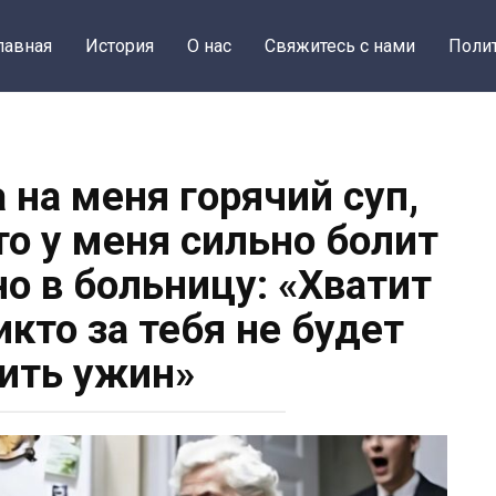
лавная
История
О нас
Свяжитесь с нами
Поли
 на меня горячий суп,
что у меня сильно болит
о в больницу: «Хватит
икто за тебя не будет
ить ужин»