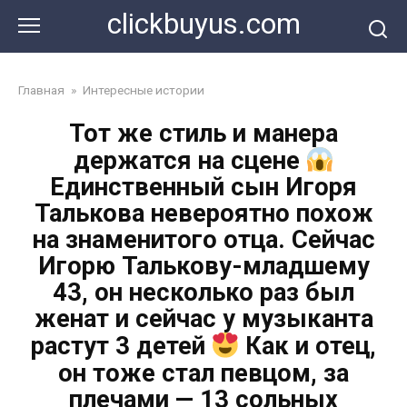
Перейти
clickbuyus.com
к
контенту
Главная
»
Интересные истории
Тот же стиль и манера
держатся на сцене
Единственный сын Игоря
Талькова невероятно похож
на знаменитого отца. Сейчас
Игорю Талькову-младшему
43, он несколько раз был
женат и сейчас у музыканта
растут 3 детей
Как и отец,
он тоже стал певцом, за
плечами — 13 сольных