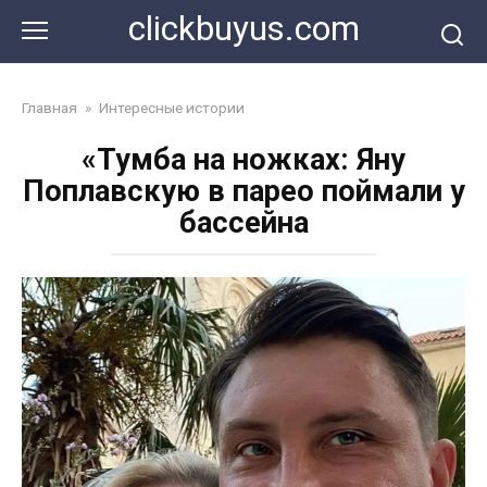
Перейти
clickbuyus.com
к
контенту
Главная
»
Интересные истории
«Тумба на ножках: Яну
Поплавскую в парео поймали у
бассейна