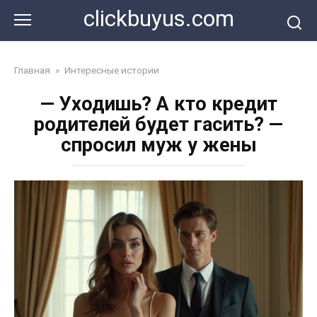
Перейти
clickbuyus.com
к
контенту
Главная
»
Интересные истории
— Уходишь? А кто кредит
родителей будет гасить? —
спросил муж у жены