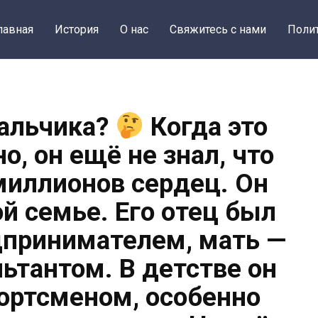
лавная
История
О нас
Свяжитесь с нами
Поли
мальчика?
Когда это
о, он ещё не знал, что
миллионов сердец. Он
й семье. Его отец был
дпринимателем, мать —
ьтантом. В детстве он
портсменом, особенно