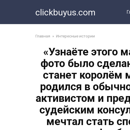
Перейти
clickbuyus.com
к
Г
контенту
Главная
»
Интересные истории
«Узнаёте этого 
фото было сделан
станет королём 
родился в обычно
активистом и пре
судейским консул
мечтал стать с