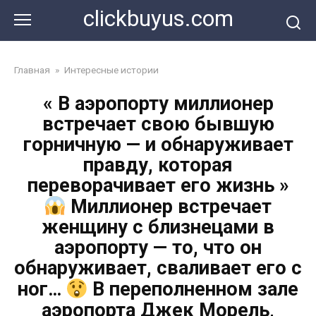
Перейти
clickbuyus.com
к
контенту
Главная
»
Интересные истории
« В аэропорту миллионер
встречает свою бывшую
горничную — и обнаруживает
правду, которая
переворачивает его жизнь »
Миллионер встречает
женщину с близнецами в
аэропорту — то, что он
обнаруживает, сваливает его с
ног…
В переполненном зале
аэропорта Джек Морель,