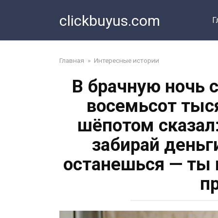
Перейти
clickbuyus.com
к
Г
контенту
Главная
»
Интересные истории
В брачную ночь 
восемьсот тыс
шёпотом сказал:
забирай деньги
останешься — ты 
п