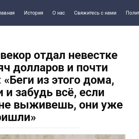
лавная
История
О нас
Свяжитесь с нами
Поли
свекор отдал невестке
яч долларов и почти
 «Беги из этого дома,
 и забудь всё, если
не выживешь, они уже
ришли»