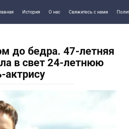
лавная
История
О нас
Свяжитесь с нами
Поли
ом до бедра. 47-летняя
ла в свет 24-летнюю
-актрису