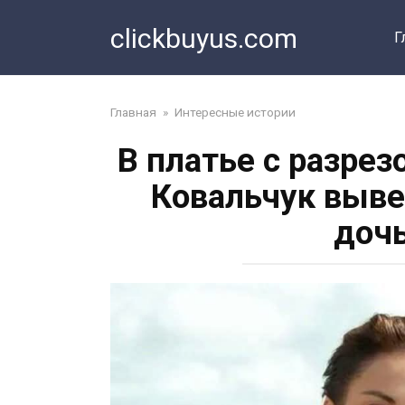
Перейти
clickbuyus.com
к
Г
контенту
Главная
»
Интересные истории
В платье с разрез
Ковальчук выве
дочь