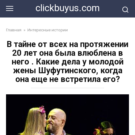
Перейти
clickbuyus.com
к
контенту
Главная
»
Интересные истории
В тайне от всех на протяжении
20 лет она была влюблена в
него . Какие дела у молодой
жены Шуфутинского, когда
она еще не встретила его?