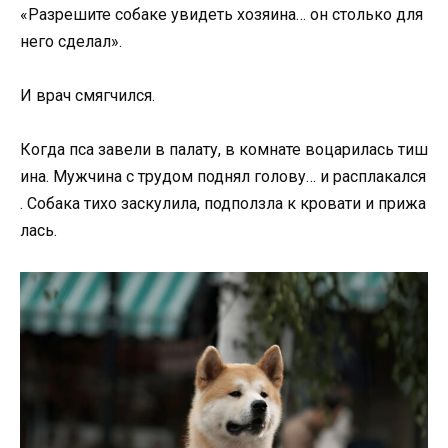
«
Разрешите
собаке
увидеть
хозяина…
он
столько
для
него
сделал».
И
врач
смягчился.
Когда
пса
завели
в
палату,
в
комнате
воцарилась
тиш
ина.
Мужчина
с
трудом
поднял
голову…
и
расплакался
.
Собака
тихо
заскулила,
подползла
к
кровати
и
прижа
лась.