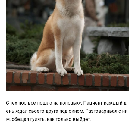
С
тех
пор
всё
пошло
на
поправку.
Пациент
каждый
д
ень
ждал
своего
друга
под
окном.
Разговаривал
с
ни
м,
обещал
гулять,
как
только
выйдет.