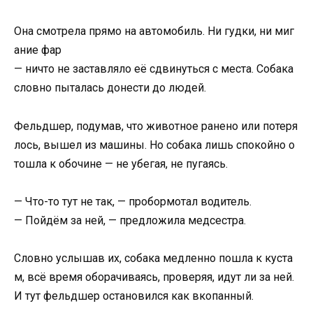
О
на
смотрела
прямо
на
автомобиль.
Ни
гудки,
ни
миг
ание
фар
—
ничто
не
заставляло
её
сдвинуться
с
места.
Собака
словно пыталась донести до людей.
Фельдшер,
подумав,
что
животное
ранено
или
потеря
лось,
вышел
из
машины.
Но
собака
лишь
спокойно
о
тошла
к
обочине —
не
убегая,
не
пугаясь.
—
Что-
то
тут
не
так, —
пробормотал
водитель.
—
Пойдём
за
ней, —
предложила
медсестра.
Словно
услышав
их,
собака
медленно
пошла
к
куста
м,
всё
время
оборачиваясь,
проверяя,
идут
ли
за
ней.
И
тут
фельдшер
остановился
как
вкопанный.