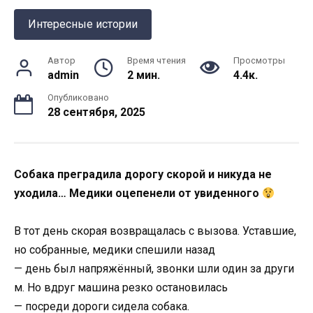
Интересные истории
Автор
Время чтения
Просмотры
admin
2 мин.
4.4к.
Опубликовано
28 сентября, 2025
Собака
преградила
дорогу
скорой и никуда не
уходила…
Медики оцепенели
от
увиденного
В
тот
день
скорая
возвращалась
с
вызова.
Уставшие,
но
собранные,
медики
спешили
назад
—
день
был
напряжённый,
звонки
шли
один
за
други
м.
Но
вдруг
машина
резко
остановилась
—
посреди
дороги
сидела
собака.