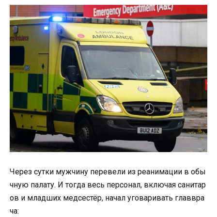
Через
сутки
мужчину
перевели
из
реанимации
в
обы
чную
палату.
И
тогда
весь
персонал,
включая
санитар
ов
и
младших
медсестёр,
начал
уговаривать
главвра
ча: