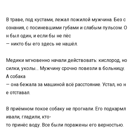
В
траве,
под
кустами,
лежал
пожилой
мужчина.
Без
с
ознания,
с
посиневшими
губами
и
слабым
пульсом.
О
н
был
один,
и
если
бы
не
пёс
—
никто
бы
его
здесь
не
нашёл.
Медики
мгновенно
начали
действовать:
кислород,
но
силки,
уколы…
Мужчину
срочно
повезли
в
больницу.
А
собака
—
она
бежала
за
машиной
всё
расстояние.
Устал,
но
н
е
отставал.
В
приёмном
покое
собаку
не
прогнали.
Его
подкармл
ивали,
гладили,
кто-
то
принёс
воду.
Все
были
поражены
его
верностью.