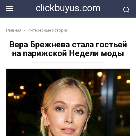
Перейти
clickbuyus.com
к
контенту
Главная
»
Интересные истории
Вера Брежнева стала гостьей
на парижской Недели моды