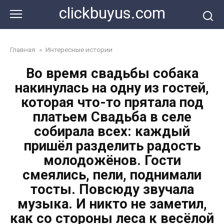
Перейти
clickbuyus.com
к
контенту
Главная
»
Интересные истории
Во время свадьбы собака
накинулась на одну из гостей,
которая что-то прятала под
платьем Свадьба в селе
собирала всех: каждый
пришёл разделить радость
молодожёнов. Гости
смеялись, пели, поднимали
тосты. Повсюду звучала
музыка. И никто не заметил,
как со стороны леса к весёлой