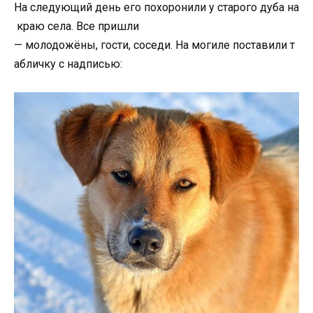
На
следующий
день
его
похоронили
у
старого
дуба
на
краю
села.
Все
пришли
—
молодожёны,
гости,
соседи.
На
могиле
поставили
т
абличку
с
надписью: