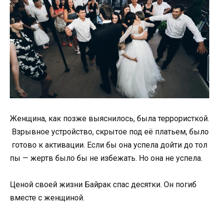
Женщина,
как
позже
выяснилось,
была
террористкой.
Взрывное
устройство,
скрытое
под
её
платьем,
было
готово
к
активации.
Если
бы
она
успела
дойти
до
тол
пы —
жертв
было
бы
не
избежать.
Но
она
не
успела.
Ценой
своей
жизни
Байрак
спас
десятки.
Он
погиб
вместе с женщиной
.