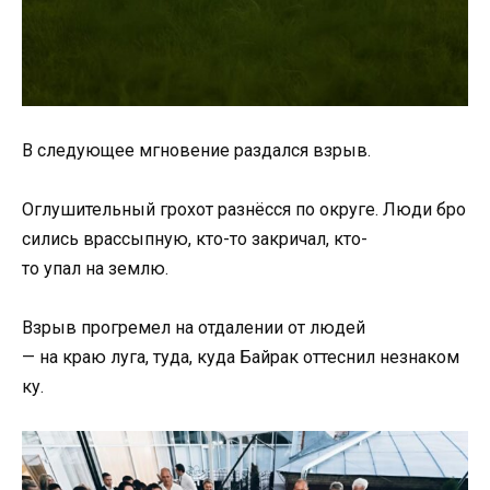
В
следующее
мгновение
раздался
взрыв.
Оглушительный
грохот
разнёсся
по
округе
.
Люди
бро
сились
врассыпную,
кто-
то
закричал,
кто-
то
упал
на
землю.
Взрыв
прогремел
на
отдалении
от
людей
—
на
краю
луга,
туда,
куда
Байрак
оттеснил
незнаком
ку.