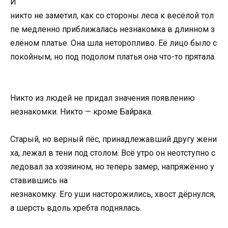
И
никто
не
заметил,
как
со
стороны
леса
к
весёлой
тол
пе
медленно
приближалась
незнакомка
в
длинном
з
елёном
платье.
Она
шла
неторопливо
.
Её
лицо
было
с
покойным
,
но
под
подолом платья она что-то
прятала
.
Никто
из
людей
не
придал
значения
появлению
незнакомки.
Никто —
кроме
Байрака.
Старый,
но
верный
пёс,
принадлежавший
другу
жени
ха
,
лежал
в
тени
под
столом.
Всё
утро
он
неотступно
с
ледовал
за
хозяином,
но
теперь
замер,
напряжённо
у
ставившись
на
незнакомку.
Его
уши
насторожились,
хвост
дёрнулся,
а
шерсть
вдоль
хребта
поднялась.