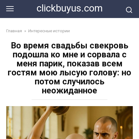
Перейти
clickbuyus.com
к
контенту
Главная
»
Интересные истории
Во время свадьбы свекровь
подошла ко мне и сорвала с
меня парик, показав всем
гостям мою лысую голову: но
потом случилось
неожиданное