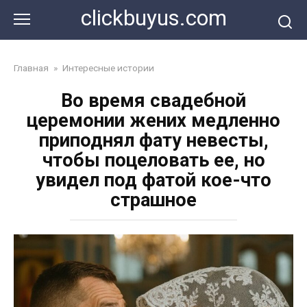
Перейти
clickbuyus.com
к
контенту
Главная
»
Интересные истории
Во время свадебной
церемонии жених медленно
приподнял фату невесты,
чтобы поцеловать ее, но
увидел под фатой кое-что
страшное