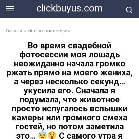
Перейти
clickbuyus.com
к
контенту
Главная
»
Интересные истории
Во время свадебной
фотосессии моя лошадь
неожиданно начала громко
ржать прямо на моего жениха,
а через несколько секунд…
укусила его. Сначала я
подумала, что животное
просто испугалось вспышки
камеры или громкого смеха
гостей, но потом заметила
это…
С самого утра я