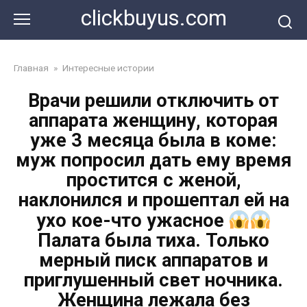
Перейти
clickbuyus.com
к
контенту
Главная
»
Интересные истории
Врачи решили отключить от
аппарата женщину, которая
уже 3 месяца была в коме:
муж попросил дать ему время
простится с женой,
наклонился и прошептал ей на
ухо кое-что ужасное
Палата была тиха. Только
мерный писк аппаратов и
приглушенный свет ночника.
Женщина лежала без