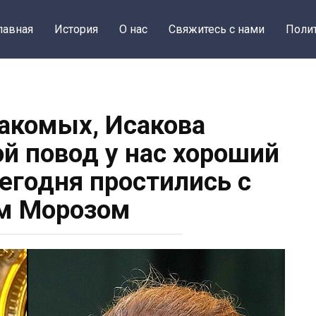
лавная
История
О нас
Свяжитесь с нами
Поли
накомых, Исакова
ой повод у нас хороший
Сегодня простились с
м Морозом