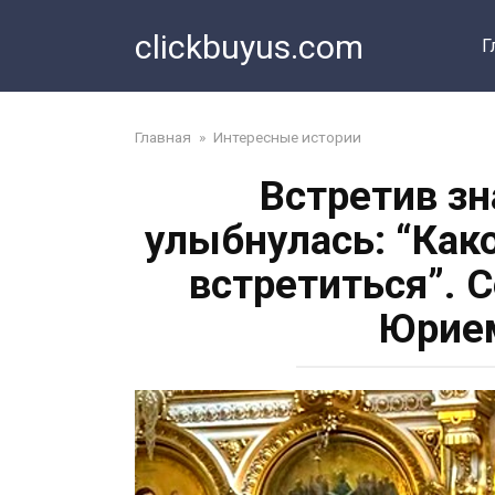
Перейти
clickbuyus.com
к
Г
контенту
Главная
»
Интересные истории
Встретив з
улыбнулась: “Как
встретиться”. 
Юрие