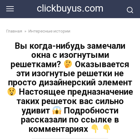
Перейти
clickbuyus.com
к
контенту
Главная
»
Интересные истории
Вы когда-нибудь замечали
окна с изогнутыми
решетками?
Оказывается
эти изогнутые решетки не
просто дизайнерский элемент
Настоящее предназначение
таких решеток вас сильно
удивит
Подробности
рассказали по ссылке в
комментариях