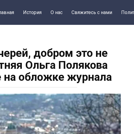
лавная
История
О нас
Свяжитесь с нами
Поли
черей, добром это не
етняя Ольга Полякова
 на обложке журнала