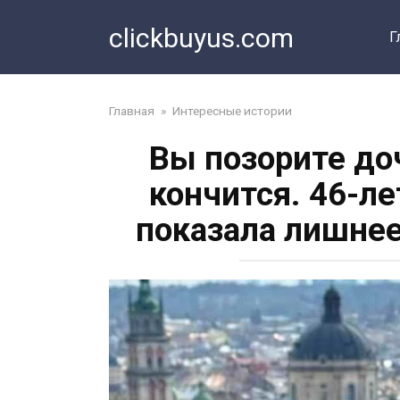
Перейти
clickbuyus.com
к
Г
контенту
Главная
»
Интересные истории
Вы позорите до
кончится. 46-л
показала лишнее