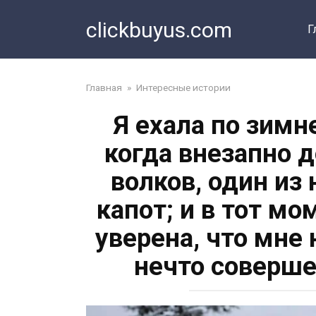
Перейти
clickbuyus.com
к
Г
контенту
Главная
»
Интересные истории
Я ехала по зимн
когда внезапно 
волков, один из
капот; и в тот мо
уверена, что мне
нечто соверш