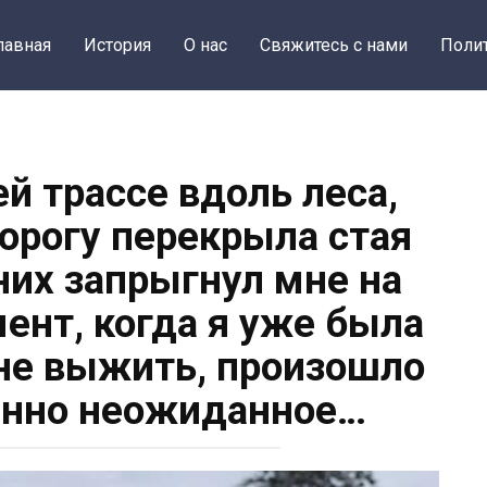
лавная
История
О нас
Свяжитесь с нами
Поли
ей трассе вдоль леса,
дорогу перекрыла стая
 них запрыгнул мне на
мент, когда я уже была
 не выжить, произошло
енно неожиданное…