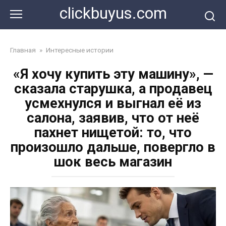
Перейти
clickbuyus.com
к
контенту
Главная
»
Интересные истории
«Я хочу купить эту машину», —
сказала старушка, а продавец
усмехнулся и выгнал её из
салона, заявив, что от неё
пахнет нищетой: то, что
произошло дальше, повергло в
шок весь магазин