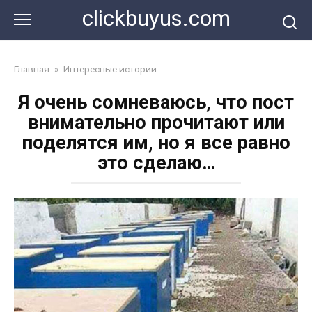
Перейти
clickbuyus.com
к
контенту
Главная
»
Интересные истории
Я очень сомневаюсь, что пост
внимательно прочитают или
поделятся им, но я все равно
это сделаю…