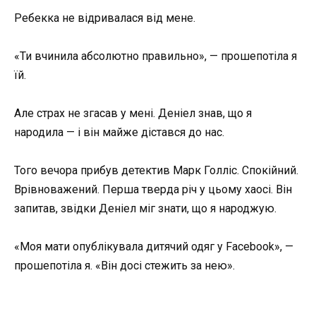
Ребекка не відривалася від мене.
«Ти вчинила абсолютно правильно», — прошепотіла я
їй.
Але страх не згасав у мені. Деніел знав, що я
народила — і він майже дістався до нас.
Того вечора прибув детектив Марк Голліс. Спокійний.
Врівноважений. Перша тверда річ у цьому хаосі. Він
запитав, звідки Деніел міг знати, що я народжую.
«Моя мати опублікувала дитячий одяг у Facebook», —
прошепотіла я. «Він досі стежить за нею».