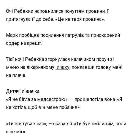
Очі Ребекки наповнилися почуттям провини. Я
притягнула її до себе. «Це не твоя провина».
Марк пообіцяв посилення патрулів та прискорений
ордер на арешт.
Тієї ночі Ребекка згорнулася калачиком поруч зі
мною на лікарняному
ліжку
, поклавши голову мені
на плече.
Дитячі ліжечка
«Я не бігла за медсестрою», — прошепотіла вона. «Я
не хотіла, щоб він мене побачив».
«Ти врятував нас», — сказав я. «Ти був сміливим, коли
я не міг».