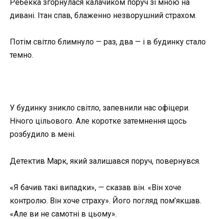
Ребекка згорнулася калачиком поруч зі мною на
дивані. Ітан спав, блаженно незворушний страхом.
Потім світло блимнуло — раз, два — і в будинку стало
темно.
У будинку зникло світло, запевнили нас офіцери.
Нічого цільового. Але коротке затемнення щось
розбудило в мені.
Детектив Марк, який залишався поруч, повернувся.
«Я бачив такі випадки», — сказав він. «Він хоче
контролю. Він хоче страху». Його погляд пом’якшав.
«Але ви не самотні в цьому».