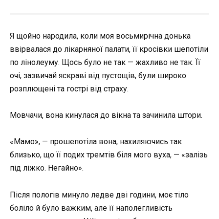
Я щойно народила, коли моя восьмирічна донька
ввірвалася до лікарняної палати, її кросівки шепотіли
по лінолеуму. Щось було не так — жахливо не так. Її
очі, зазвичай яскраві від пустощів, були широко
розплющені та гострі від страху.
Мовчачи, вона кинулася до вікна та зачинила штори.
«Мамо», — прошепотіла вона, нахиляючись так
близько, що її подих тремтів біля мого вуха, — «залізь
під ліжко. Негайно».
Після пологів минуло ледве дві години, моє тіло
боліло й було важким, але її наполегливість