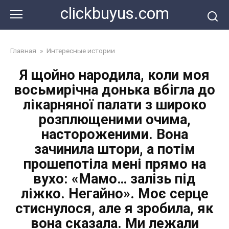
Перейти
clickbuyus.com
к
контенту
Главная
»
Интересные истории
Я щойно народила, коли моя
восьмирічна донька вбігла до
лікарняної палати з широко
розплющеними очима,
настороженими. Вона
зачинила штори, а потім
прошепотіла мені прямо на
вухо: «Мамо… залізь під
ліжко. Негайно». Моє серце
стиснулося, але я зробила, як
вона сказала. Ми лежали