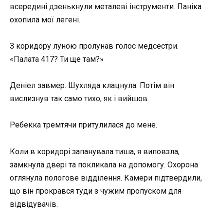
всередині дзенькнули металеві інструменти. Паніка
охопила мої легені.
З коридору луною пролунав голос медсестри.
«Палата 417? Ти ще там?»
Деніел завмер. Шухляда клацнула. Потім він
вислизнув так само тихо, як і вийшов.
Ребекка тремтячи притулилася до мене.
Коли в коридорі запанувала тиша, я виповзла,
замкнула двері та покликала на допомогу. Охорона
оглянула пологове відділення. Камери підтвердили,
що він прокрався туди з чужим пропуском для
відвідувачів.