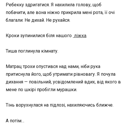
Ребекку здригатися. Я нахилила голову, щоб
побачити, але вона ніжно прикрила мені рота, її очі
благали: Не дихай. Не рухайся.
Кроки зупинилися біля нашого
ліжка
.
Тиша поглинула кімнату.
Матрац трохи опустився над нами, ніби рука
притиснула його, щоб утримати рівновагу. Я почула
дихання — повільний, усвідомлений вдих, від якого в
мене по шкірі пробігли мурашки.
Тінь ворухнулася на підлозі, нахиляючись ближче.
А потім…