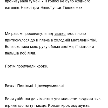
пронизувала туман. У її голосі не було жодного
вагання. Ніякої гри. Ніякої уяви. Тільки жах.
Ми разом прослизнули під
ліжко
, моє плече
притиснулося до її плеча в холодній металевій тіні.
Вона схопила мою руку обома своїми; її кісточки
пальців побіліли.
Потім пролунали кроки.
Важкі. Повільні. Цілеспрямовані.
Вони увійшли до кімнати з упевненістю людини, яка
вірила, що їм тут місце. Кожен крок змушував