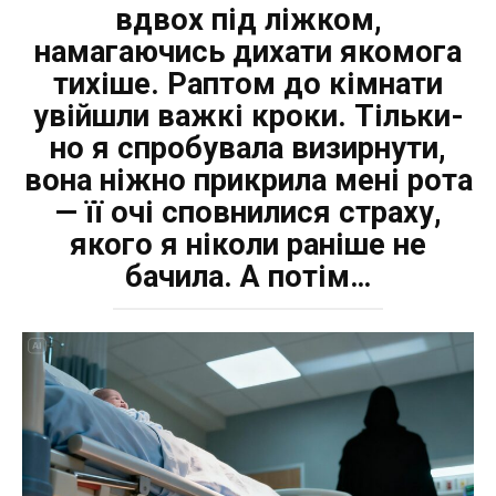
вдвох під ліжком,
намагаючись дихати якомога
тихіше. Раптом до кімнати
увійшли важкі кроки. Тільки-
но я спробувала визирнути,
вона ніжно прикрила мені рота
— її очі сповнилися страху,
якого я ніколи раніше не
бачила. А потім…