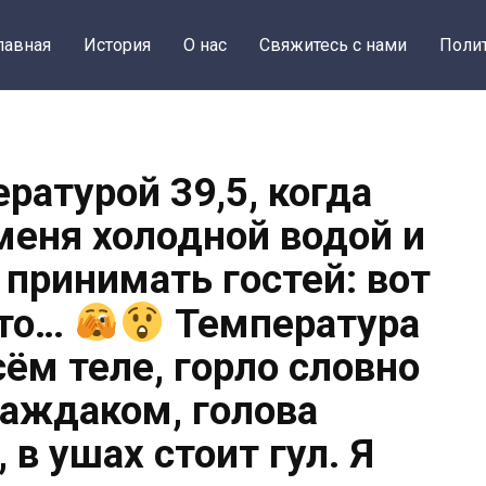
лавная
История
О нас
Свяжитесь с нами
Поли
ературой 39,5, когда
меня холодной водой и
 принимать гостей: вот
это…
Температура
сём теле, горло словно
аждаком, голова
 в ушах стоит гул. Я