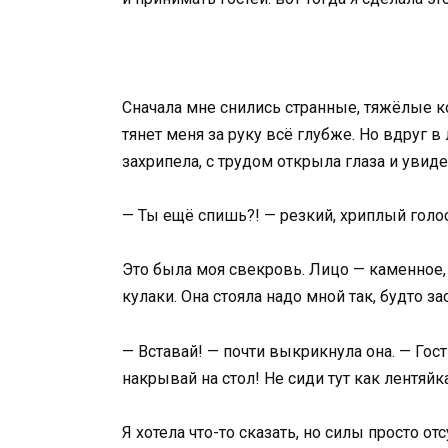
Сначала мне снились странные, тяжёлые ко
тянет меня за руку всё глубже. Но вдруг в
захрипела, с трудом открыла глаза и увиде
— Ты ещё спишь?! — резкий, хриплый голо
Это была моя свекровь. Лицо — каменное,
кулаки. Она стояла надо мной так, будто з
— Вставай! — почти выкрикнула она. — Гост
накрывай на стол! Не сиди тут как лентяйк
Я хотела что-то сказать, но силы просто от