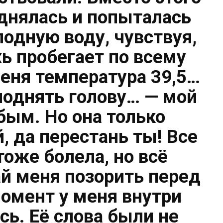
однялась и попыталась
лодную воду, чувствуя,
ь пробегает по всему
меня температура 39,5…
поднять голову… — мой
бым. Но она только
, да перестань ты! Все
тоже болела, но всё
ай меня позорить перед
момент у меня внутри
сь. Её слова были не