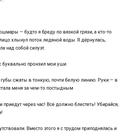
шмары — будто я бреду по вязкой грязи, а кто-то
 лицо хлынул поток ледяной воды. Я дёрнулась,
ла над собой силуэт.
с буквально пронзил мои уши.
 губы сжаты в тонкую, почти белую линию. Руки — в
астала меня за чем-то постыдным.
и приeдут через час! Всё должно блестеть! Убирайся,
а!
сутствовали. Вместо этого я с трудом приподнялась и