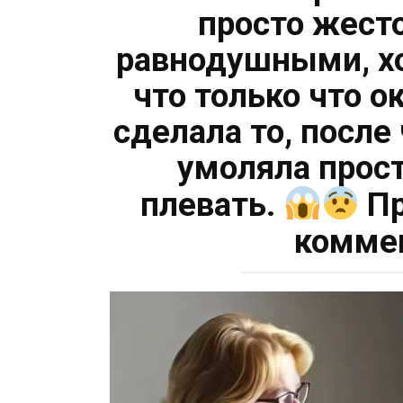
просто жест
равнодушными, хо
что только что о
сделала то, после
умоляла прост
плевать.
Пр
комме