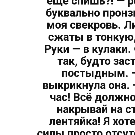
ещё спишь?! — р
буквально пронз
моя свекровь. Л
сжаты в тонкую
Руки — в кулаки.
так, будто зас
постыдным. —
выкрикнула она. 
час! Всё должно
накрывай на ст
лентяйка! Я хоте
силы просто отсут