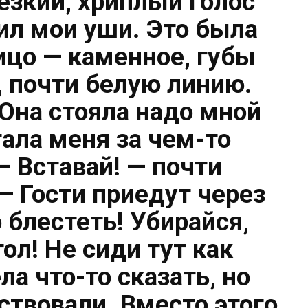
езкий, хриплый голос
ил мои уши. Это была
ицо — каменное, губы
, почти белую линию.
 Она стояла надо мной
тала меня за чем-то
 Вставай! — почти
— Гости приeдут через
 блестеть! Убирайся,
ол! Не сиди тут как
ла что-то сказать, но
ствовали. Вместо этого