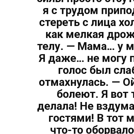
я с трудом прип
стереть с лица хо
как мелкая дрож
телу. — Мама… у 
Я даже… не могу 
голос был сла
отмахнулась. — Ой
болеют. Я вот 
делала! Не вздум
гостями! В тот 
что-то оборвало