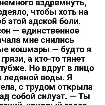
 немного вздремнуть,
одеяло, чтобы хоть на
б этой адской боли.
 сон — единственное
ачала мне снились
ые кошмары — будто я
грязи, а кто-то тянет
глубже. Но вдруг в лицо
к ледяной воды. Я
пела, с трудом открыла
над собой силуэт. — Ты