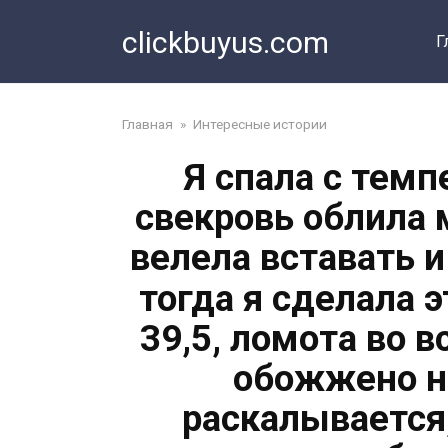
Перейти
clickbuyus.com
к
Г
контенту
Главная
»
Интересные истории
Я спала с темп
свекровь облила 
велела вставать и
тогда я сделала 
39,5, ломота во в
обожжено н
раскалывается,