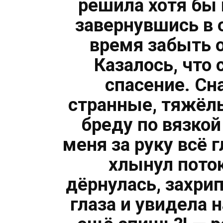
решила хотя бы
завернувшись в 
время забыть о
Казалось, что
спасение. Сн
странные, тяжёл
бреду по вязкой 
меня за руку всё 
хлынул пото
дёрнулась, захри
глаза и увидела 