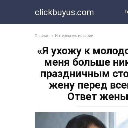
Перейти
clickbuyus.com
к
Г
контенту
Главная
»
Интересные истории
«Я ухожу к молодо
меня больше ник
праздничным сто
жену перед все
Ответ жены