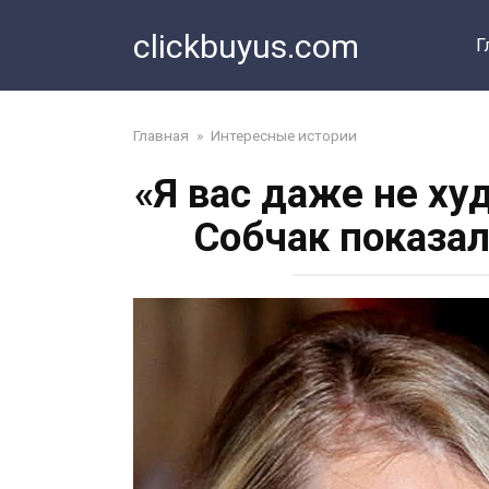
Перейти
clickbuyus.com
к
Г
контенту
Главная
»
Интересные истории
«Я вас даже не ху
Собчак показал