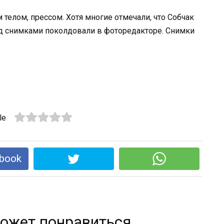
телом, прессом. Хотя многие отмечали, что Собчак
над снимками поколдовали в фоторедакторе. Снимки
le
book
ожет понравиться