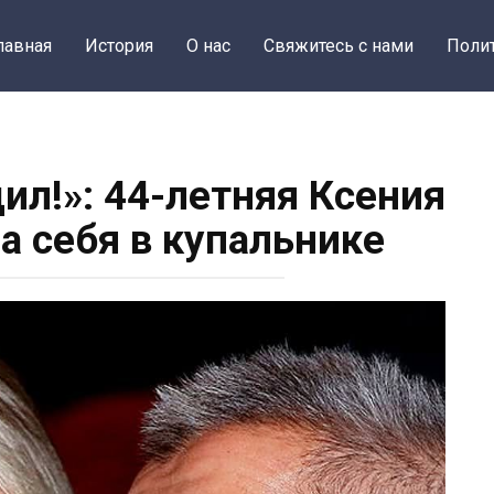
лавная
История
О нас
Свяжитесь с нами
Поли
дил!»: 44-летняя Ксения
а себя в купальнике