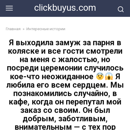
Перейти
clickbuyus.com
к
контенту
Главная
»
Интересные истории
Я выходила замуж за парня в
коляске и все гости смотрели
на меня с жалостью, но
посреди церемонии случилось
кое-что неожиданное
Я
любила его всем сердцем. Мы
познакомились случайно, в
кафе, когда он перепутал мой
заказ со своим. Он был
добрым, заботливым,
внимательным — с тех пор