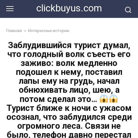
Перейти
clickbuyus.com
к
контенту
Главная
»
Интересные истории
Заблудившийся турист думал,
что голодный волк съесть его
заживо: волк медленно
подошел к нему, поставил
лапы ему на грудь, начал
обнюхивать лицо, шею, а
потом сделал это…
Турист ближе к ночи с ужасом
осознал, что заблудился среди
огромного леса. Связи не
было, телефон давно перестал