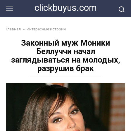
Перейти
clickbuyus.com
к
контенту
Главная
»
Интересные истории
Законный муж Моники
Беллуччи начал
заглядываться на молодых,
разрушив брак