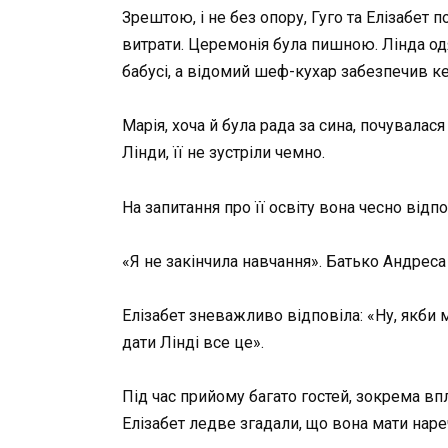
Зрештою, і не без опору, Гуго та Елізабет 
витрати. Церемонія була пишною. Лінда од
бабусі, а відомий шеф-кухар забезпечив ке
Марія, хоча й була рада за сина, почувала
Лінди, її не зустріли чемно.
На запитання про її освіту вона чесно відпо
«Я не закінчила навчання». Батько Андреса
Елізабет зневажливо відповіла: «Ну, якби
дати Лінді все це».
Під час прийому багато гостей, зокрема вп
Елізабет ледве згадали, що вона мати наре