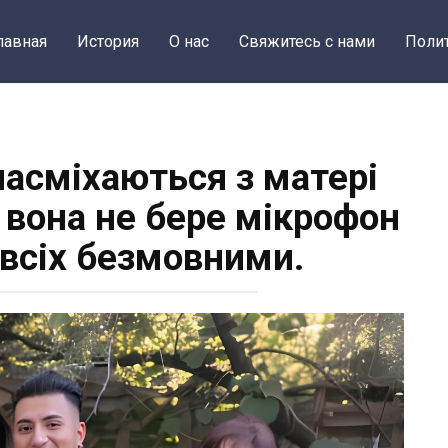
лавная
История
О нас
Свяжитесь с нами
Поли
насміхаються з матері
 вона не бере мікрофон
 всіх безмовними.