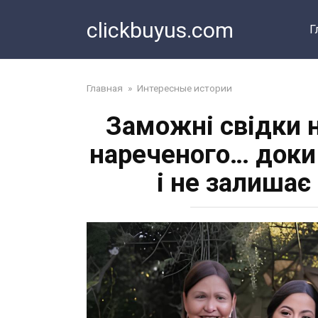
Перейти
clickbuyus.com
к
Г
контенту
Главная
»
Интересные истории
Заможні свідки 
нареченого… доки
і не залишає