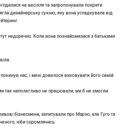
погодилися на весілля та запропонували покрити
ягла дизайнерську сукню, яку вона успадкувала від
йтеринг.
ся тут недоречно. Коли вона познайомилася з батьками
віла:
 покинув нас, і мені довелося виховувати його самій.
 ми так наполегливо не працювали, ми б не змогли
ливові бізнесмени, запитували про Марію, але Гуго та
ченого, ніби соромлячись.