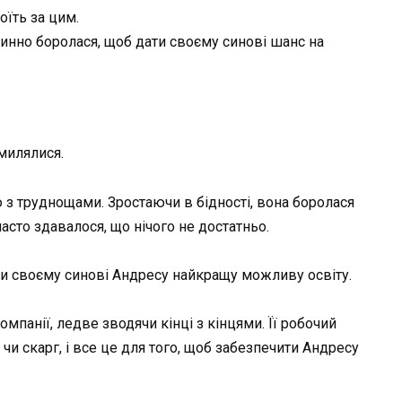
оїть за цим.
пинно боролася, щоб дати своєму синові шанс на
милялися.
 з труднощами. Зростаючи в бідності, вона боролася
часто здавалося, що нічого не достатньо.
ати своєму синові Андресу найкращу можливу освіту.
мпанії, ледве зводячи кінці з кінцями. Її робочий
чи скарг, і все це для того, щоб забезпечити Андресу