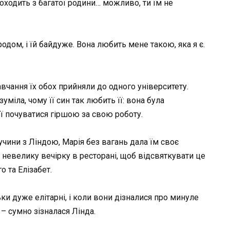
походить з багатої родини… можливо, ти їм не
одом, і їй байдуже. Вона любить мене такою, яка я є.
навчання їх обох прийняли до одного університету.
уміла, чому її син так любить її: вона була
ї почуватися гіршою за свою роботу.
учини з Ліндою, Марія без вагань дала їм своє
невелику вечірку в ресторані, щоб відсвяткувати це
о та Елізабет.
ки дуже елітарні, і коли вони дізналися про минуле
– сумно зізналася Лінда.