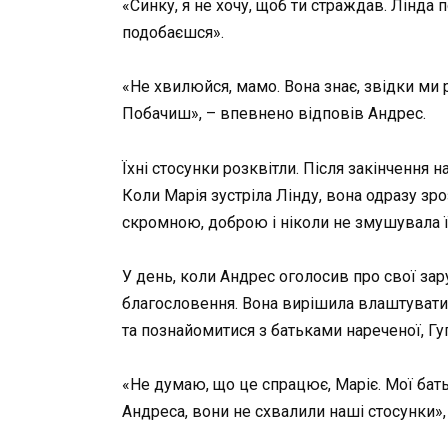
«Синку, я не хочу, щоб ти страждав. Лінда 
подобаєшся».
«Не хвилюйся, мамо. Вона знає, звідки ми р
Побачиш», – впевнено відповів Андрес.
Їхні стосунки розквітли. Після закінчення 
Коли Марія зустріла Лінду, вона одразу зроз
скромною, доброю і ніколи не змушувала ї
У день, коли Андрес оголосив про свої зар
благословення. Вона вирішила влаштувати 
та познайомитися з батьками нареченої, Гуг
«Не думаю, що це спрацює, Маріє. Мої бать
Андреса, вони не схвалили наші стосунки», 