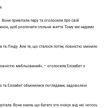
в.
 Вони привітали пару та оголосили про свій
инок, щоб розпочати спільне життя. Тому ми надамо
 та Лінду. Але те, що сталося потім, повністю змінило
повністю мебльований», – оголосила Елізабет з
о та Елізабет обмінялися поглядами, задоволені
рігала. Вона знала, що багато хто очікує від неї чогось