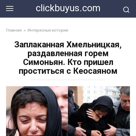
Перейти
clickbuyus.com
к
контенту
Главная
»
Интересные истории
Заплаканная Хмельницкая,
раздавленная горем
Симоньян. Кто пришел
проститься с Кеосаяном