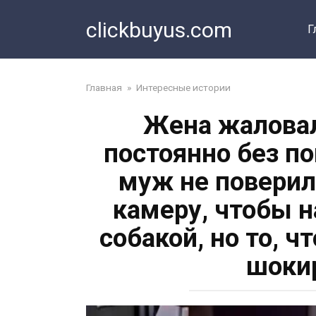
Перейти
clickbuyus.com
к
Г
контенту
Главная
»
Интересные истории
Жена жаловал
постоянно без по
муж не поверил
камеру, чтобы 
собакой, но то, ч
шокир