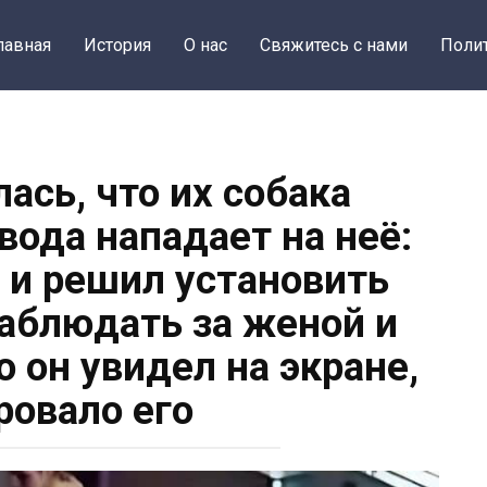
лавная
История
О нас
Свяжитесь с нами
Поли
ась, что их собака
вода нападает на неё:
 и решил установить
наблюдать за женой и
то он увидел на экране,
овало его